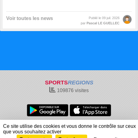
Voir toutes les news
Publié le
09 juil. 2026
par
Pascal LE GUELLEC
SPORTS
REGIONS
109876
visites
Charte cookies
Gestion des cookies
Ce site utilise des cookies et vous donne le contrôle sur ceux
Informations légales
Signaler un contenu inapproprié
que vous souhaitez activer