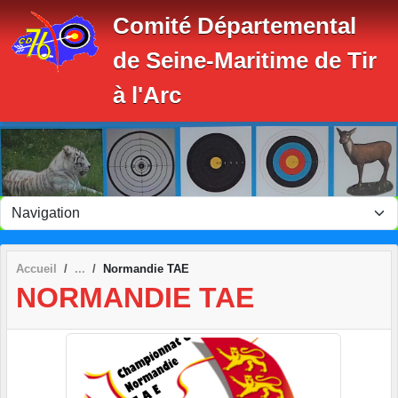
Panneau de gestion des cookies
Comité Départemental
de Seine-Maritime de Tir
à l'Arc
Accueil
Normandie TAE
NORMANDIE TAE