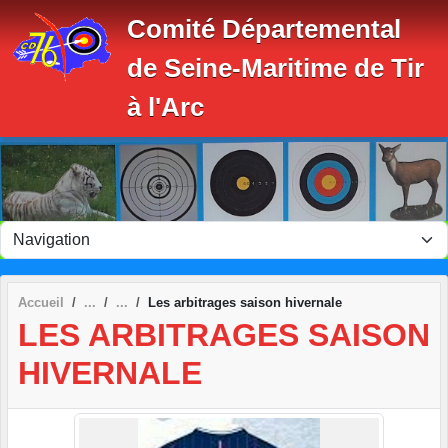
Panneau de gestion des cookies
Comité Départemental
de Seine-Maritime de Tir
à l'Arc
Accueil
Les arbitrages saison hivernale
LES ARBITRAGES SAISON
HIVERNALE