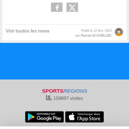
Voir toutes les news
Publié le
12 févr. 2023
par
Pascal LE GUELLEC
SPORTS
REGIONS
109897
visites