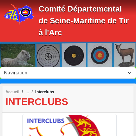
Panneau de gestion des cookies
Comité Départemental
de Seine-Maritime de Tir
à l'Arc
Accueil
Interclubs
INTERCLUBS