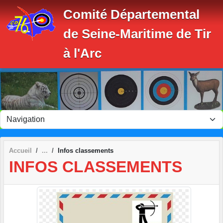
Panneau de gestion des cookies
Comité Départemental
de Seine-Maritime de Tir
à l'Arc
Accueil
Infos classements
INFOS CLASSEMENTS