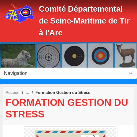
Panneau de gestion des cookies
Comité Départemental
de Seine-Maritime de Tir
à l'Arc
Accueil
Formation Gestion du Stress
FORMATION GESTION DU
STRESS